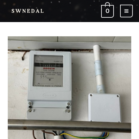
跳
0
至
主
要
內
屯
容
門
慧
豐
園
獨
立
屋
工
程