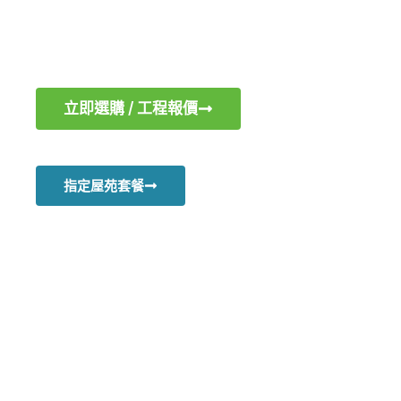
提供高效、安全、便捷的電動汽車充電設備
立即選購 / 工程報價​
指定屋苑套餐