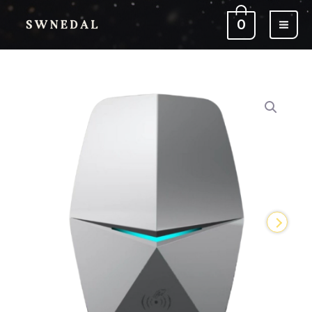
跳
0
至
主
要
內
原
目
指
容
始
前
定
價
價
屋
格：
格：
苑
$9,480。
$7,480。
套
餐
EV-
Ironman
金
剛
數
量