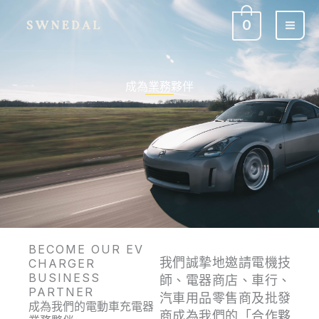
跳
0
至
主
要
內
成為業務夥伴
容
BECOME OUR EV
我們誠摯地邀請電機技
CHARGER
BUSINESS
師、電器商店、車行、
PARTNER
汽車用品零售商及批發
成為我們的電動車充電器
商成為我們的「合作夥