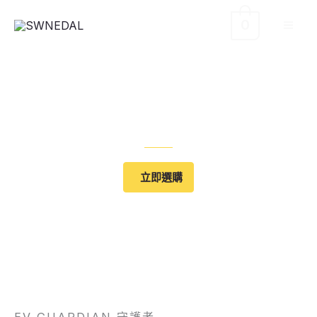
跳
0
至
主
要
內
容
EV Guardian 守護者
立即選購